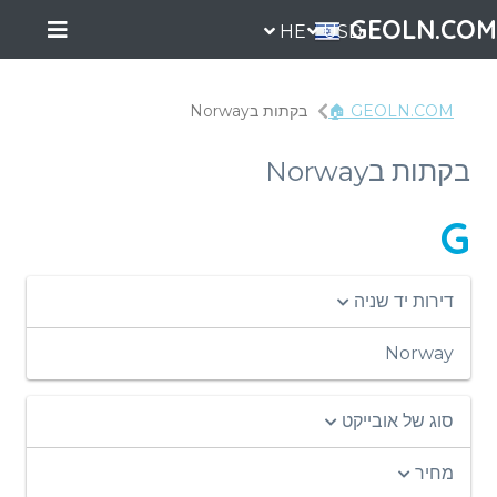
GEOLN.COM
HE
USD
GEOLN.COM 🏠
בקתות בNorway
בקתות בNorway
G
דירות יד שניה
Norway
סוג של אובייקט
מחיר