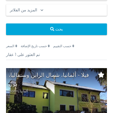
المزيد من الفلاتر
بحث
حسب التقييم
حسب تاريخ الإضافة
السعر
تم العثور على
1
عقار
فيلا - ألمانيا، شمال الراين وستفاليا،
بون
ألمانيا
,
Bonn