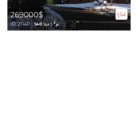
269000$
مُباع
2
140 م
| فيلا
ID: 21140 |