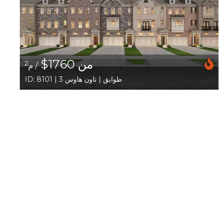
من 1760$
2
/ م
ID: 8101 | 3 طوابق | تاون هاوس