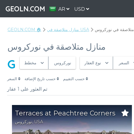
GEOLN.COM
AR
USD
متلاصقة في نوركروس
منازل متلاصقة في USA
GEOLN.COM 🏠
منازل متلاصقة في نوركروس
G
السعر
نوع العقار
نوركروس
مخطط
حسب التقييم
حسب تاريخ الإضافة
السعر
تم العثور على
1
عقار
Terraces at Peachtree Corners
USA
,
نوركروس