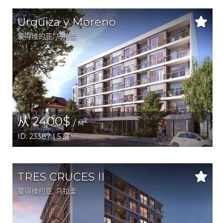
Urquiza y Moreno
蒙得维的亚
, 乌拉圭
从 2400$
2
/ м
ID: 23387 | 5 层
TRES CRUCES II
蒙得维的亚
, 乌拉圭