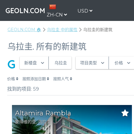
GEOLN.COM
USD
ZH-CN
GEOLN.COM 🏠
乌拉圭 中的属性
乌拉圭的新建筑
乌拉圭. 所有的新建筑
G
新楼盘
乌拉圭
项目类型
价格
价格
按照添加日期
按照人气
找到的项目:
59
Altamira Rambla
蒙得维的亚
, 乌拉圭