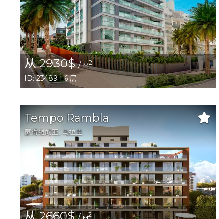
从 2930$
2
/ м
ID: 23489 | 6 层
Tempo Rambla
蒙得维的亚
, 乌拉圭
从 2660$
2
/ м