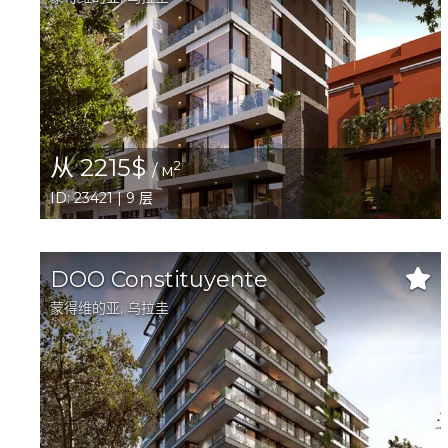
从 2215$
2
/ м
ID: 23421 | 9 层
DOO Constituyente
蒙得维的亚
, 乌拉圭