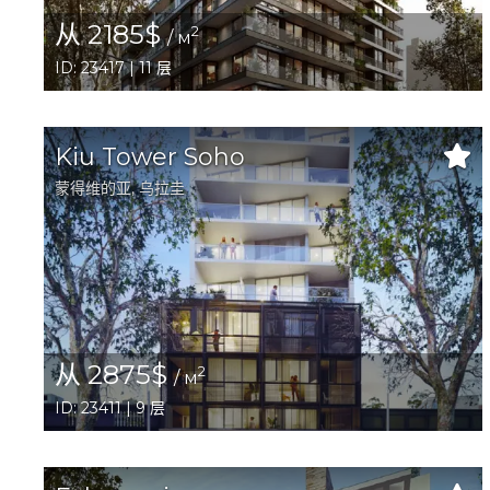
从 2185$
2
/ м
ID: 23417 | 11 层
Kiu Tower Soho
蒙得维的亚
, 乌拉圭
从 2875$
2
/ м
ID: 23411 | 9 层