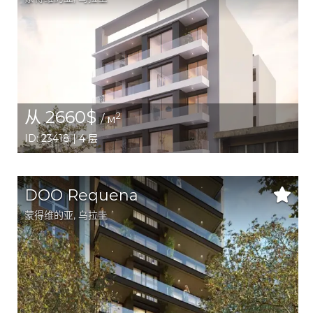
从 2660$
2
/ м
ID: 23418 | 4 层
DOO Requena
蒙得维的亚
, 乌拉圭