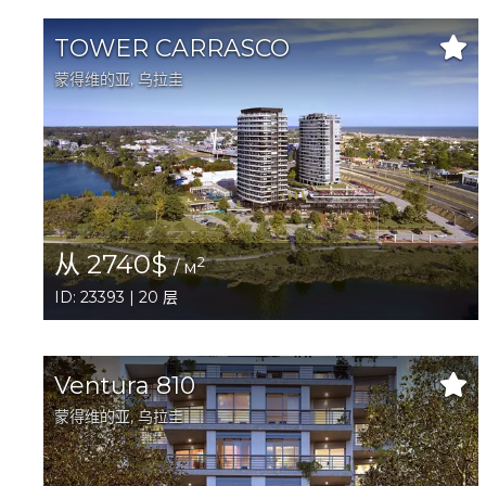
TOWER CARRASCO
蒙得维的亚
, 乌拉圭
从 2740$
2
/ м
ID: 23393 | 20 层
Ventura 810
蒙得维的亚
, 乌拉圭