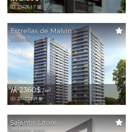
ID: 23426 | 7 层
Estrellas de Malvin
蒙得维的亚
, 乌拉圭
从 2360$
2
/ м
ID: 23422 | 21 层
Salentis Litore
蒙得维的亚
, 乌拉圭