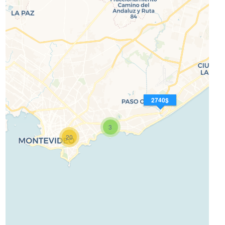
2740$
3
20