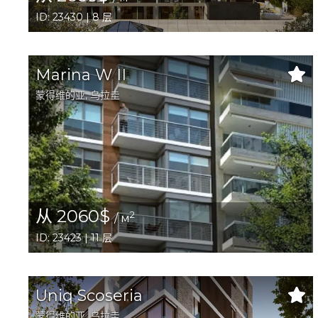
ID: 23430 | 8 层
Marina W II
蒙得维的亚
, 乌拉圭
从 2060$
2
/ м
ID: 23423 | 11 层
Uniq Scoseria
蒙得维的亚
, 乌拉圭