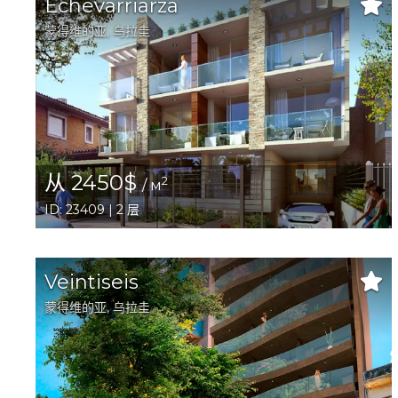
Echevarriarza
蒙得维的亚
, 乌拉圭
从 2450$
2
/ м
ID: 23409 | 2 层
Veintiseis
蒙得维的亚
, 乌拉圭