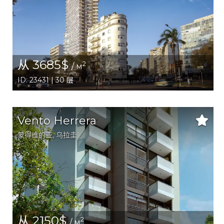
从 3685$
2
/ м
ID: 23431 | 30 层
Vento Herrera
蒙得维的亚
, 乌拉圭
从 2150$
2
/ м