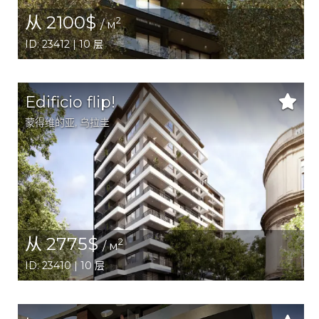
从 2100$
2
/ м
ID: 23412 | 10 层
Edificio flip!
蒙得维的亚
, 乌拉圭
从 2775$
2
/ м
ID: 23410 | 10 层