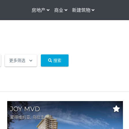
房地产
商业
新建筑物
更多筛选
搜索
JOY MVD
蒙得维的亚
, 乌拉圭