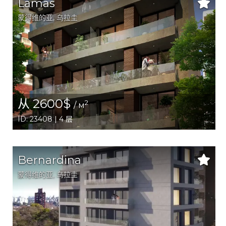
Lamas
蒙得维的亚
, 乌拉圭
从 2600$
2
/ м
ID: 23408 | 4 层
Bernardina
蒙得维的亚
, 乌拉圭