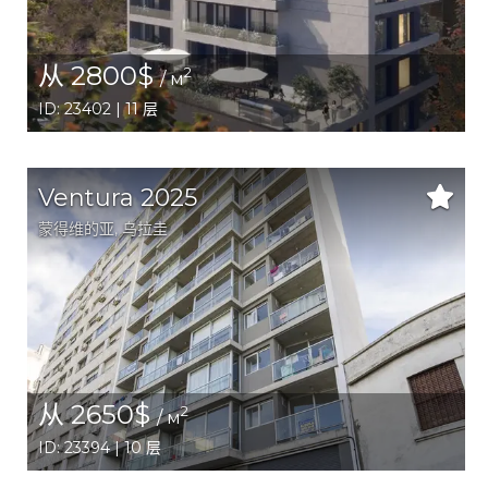
从 2800$
2
/ м
ID: 23402 | 11 层
Ventura 2025
蒙得维的亚
, 乌拉圭
从 2650$
2
/ м
ID: 23394 | 10 层