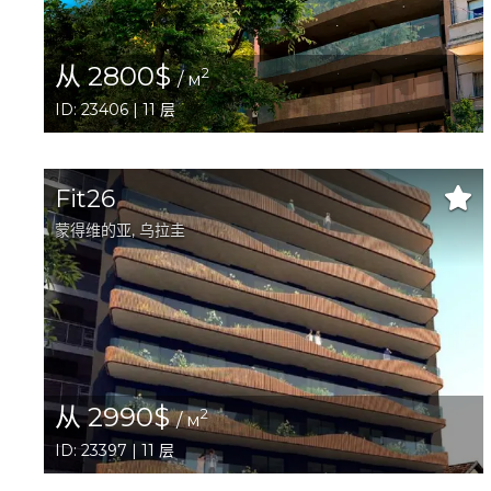
从 2800$
2
/ м
ID: 23406 | 11 层
Fit26
蒙得维的亚
, 乌拉圭
从 2990$
2
/ м
ID: 23397 | 11 层