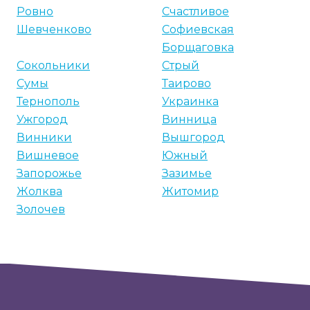
Ровно
Счастливое
Шевченково
Софиевская
Борщаговка
Сокольники
Стрый
Сумы
Таирово
Тернополь
Украинка
Ужгород
Винница
Винники
Вышгород
Вишневое
Южный
Запорожье
Зазимье
Жолква
Житомир
Золочев