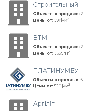
Строительный
Альянс Групп
Объекты в продаже:
2
2
Цены от:
591$/м
ВТМ
Объекты в продаже:
2
2
Цены от:
365$/м
ПЛАТИНУМБУ
Д
Объекты в продаже:
6
2
Цены от:
520$/м
Аргіліт