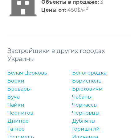
Объекты в продаже:
3
2
Цены от:
480$/м
Застройщики в других городах
Украины
Белая Церковь
Белогородка
Борки
Борисполь
Бровары
Брюховичи
Буча
Чабаны
Чайки
Черкассы
Чернигов
Черновцы
Днипро
Дубляны
Гатное
Горишний
Гостомель
Иличанка