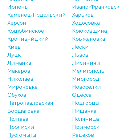
Ирпень
Ивано-Франковск
Каменец-Подольский
Харьков
Херсон
Ходосовка
Коцюбинское
Крюковщина
Кропивни́цкий
Крыжановка
Киев
Лески
Луцк
Львов
Лиманка
Лисиничи
Макаров
Мелитополь
Николаев
Миргород
Мироновка
Новоселки
Обухов
Одесса
Петропавловская
Подгорцы
Борщаговка
Пищанка
Полтава
Поляница
Пролиски
Приморск
Пустомыты
Радехов