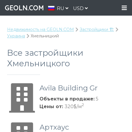
GEOLN.COM
RU
USD
Недвижимость на GEOLN.COM
Застройщики 🏗️
Украина
Хмельницкий
Все застройщики
Хмельницкого
Avila Building Gr
oup
Объекты в продаже:
5
2
Цены от:
320$/м
Артхаус