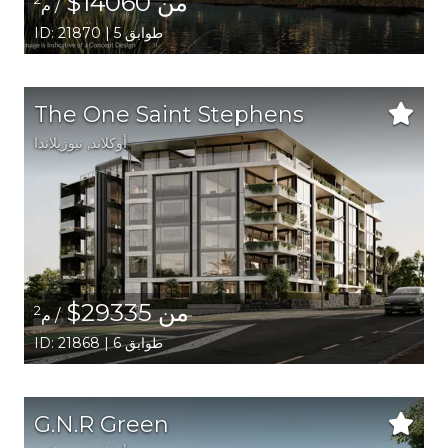
من 14060$
/ م
ID: 21870 | 5 طوابق
The One Saint Stephens
أوكلاند
, نيوزيلاندا
من 29335$
2
/ م
ID: 21868 | 6 طوابق
G.N.R Green