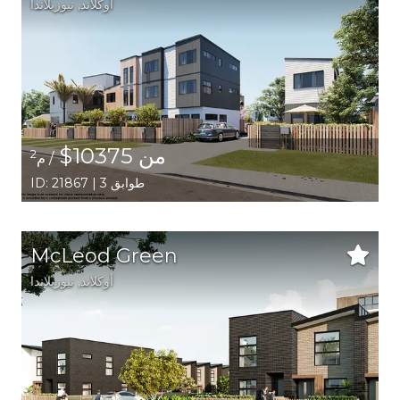
أوكلاند
, نيوزيلاندا
من 10375$
2
/ م
ID: 21867 | 3 طوابق
McLeod Green
أوكلاند
, نيوزيلاندا