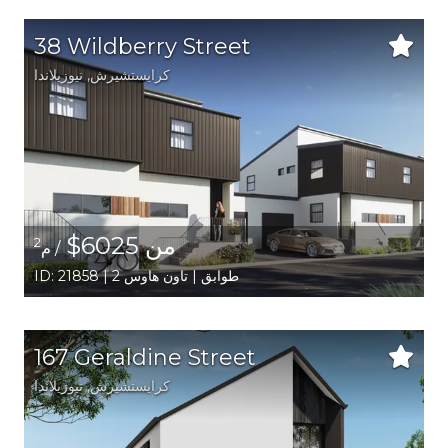
38 Wildberry Street
كرايستشيرش
, نيوزيلاندا
من 6025$
2
/ م
ID: 21858 | 2 طوابق | تاون هاوس
167 Geraldine Street
كرايستشيرش
, نيوزيلاندا