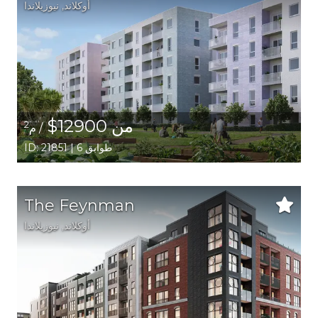
أوكلاند
, نيوزيلاندا
من 12900$
2
/ م
ID: 21851 | 6 طوابق
The Feynman
أوكلاند
, نيوزيلاندا