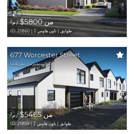
من 5800$
2
/ م
ID: 21860 | 2 طوابق | تاون هاوس
677 Worcester Street
كرايستشيرش
, نيوزيلاندا
من 5465$
2
/ م
ID: 21859 | 2 طوابق | تاون هاوس