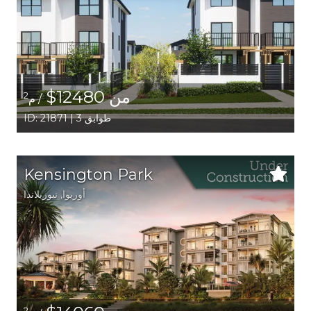
من 12480$
2
/ م
ID: 21871 | 3 طوابق
Kensington Park
أوريوا
, نيوزيلاندا
2