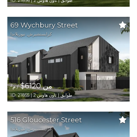
ID: 21856 | 2 طوابق | تاون هاوس
69 Wychbury Street
كرايستشيرش
, نيوزيلاندا
من 6120$
2
/ م
ID: 21855 | 2 طوابق | تاون هاوس
516 Gloucester Street
كرايستشيرش
, نيوزيلاندا