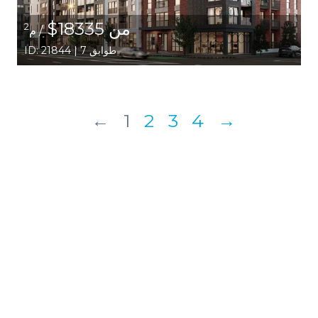
من 18335$
2
/ م
ID: 21844 | 7 طوابق
←
1
2
3
4
→