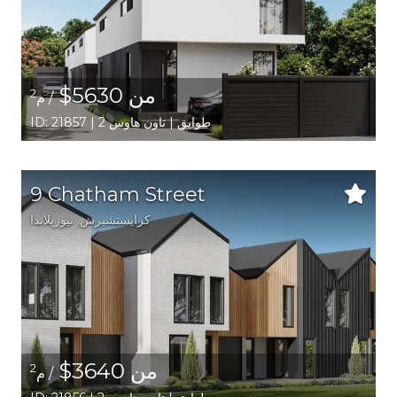
من 5630$
2
/ م
ID: 21857 | 2 طوابق | تاون هاوس
9 Chatham Street
كرايستشيرش
, نيوزيلاندا
من 3640$
2
/ م