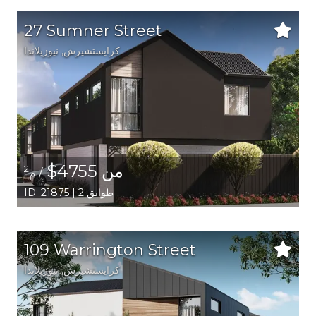
27 Sumner Street
كرايستشيرش
, نيوزيلاندا
من 4755$
2
/ م
ID: 21875 | 2 طوابق
109 Warrington Street
كرايستشيرش
, نيوزيلاندا