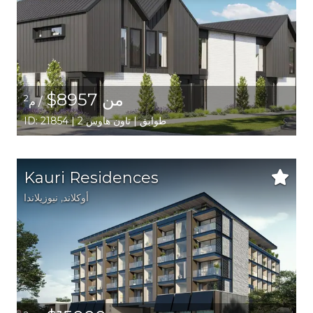
من 8957$
2
/ م
ID: 21854 | 2 طوابق | تاون هاوس
Kauri Residences
أوكلاند
, نيوزيلاندا