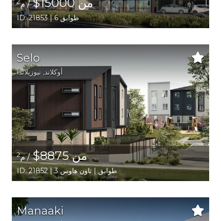
من 15000$
2
/ م
ID: 21853 | 6 طوابق
Selo
أوكلاند
, نيوزيلاندا
من 8875$
2
/ م
ID: 21852 | 3 طوابق | تاون هاوس
Manaaki