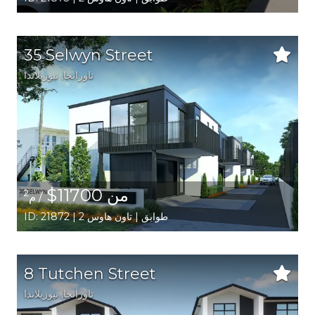
35 Selwyn Street
تاورانجا
, نيوزيلاندا
من 11700$
2
/ م
ID: 21872 | 2 طوابق | تاون هاوس
8 Tutchen Street
تاورانجا
, نيوزيلاندا