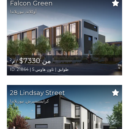
Falcon Green
أوكلاند
, نيوزيلاندا
من 7330$
2
/ م
ID: 21864 | 5 طوابق | تاون هاوس
28 Lindsay Street
كرايستشيرش
, نيوزيلاندا