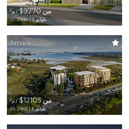
من 9770$
2
/ م
ID: 21866 | 2 طوابق
Amaia
أوكلاند
, نيوزيلاندا
من 12105$
2
/ م
ID: 21865 | 6 طوابق