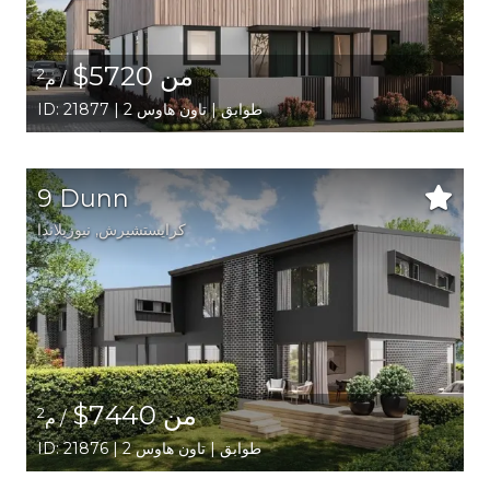
من 5720$
2
/ م
ID: 21877 | 2 طوابق | تاون هاوس
9 Dunn
كرايستشيرش
, نيوزيلاندا
من 7440$
2
/ م
ID: 21876 | 2 طوابق | تاون هاوس