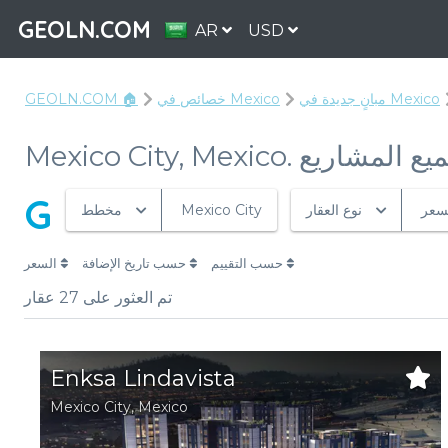
GEOLN.COM
AR
USD
مبانٍ جديدة في Mexico
خصائص في Mexico
GEOLN.COM 🏠
Mexico City, Me. جميع المشاريع
G
سعر
نوع العقار
Mexico City
مخطط
حسب التقييم
حسب تاريخ الإضافة
السعر
تم العثور على
27
عقار
Enksa Lindavista
Mexico City,
Mexico