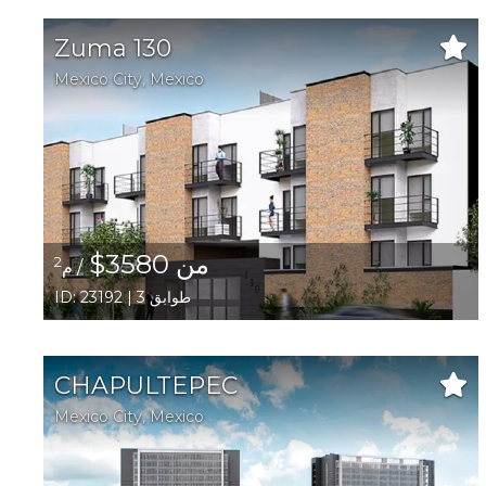
Zuma 130
Mexico City,
Mexico
من 3580$
2
/ م
ID: 23192 | 3 طوابق
CHAPULTEPEC
Mexico City,
Mexico