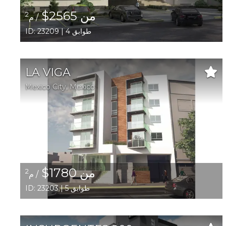
من 2565$
2
/ م
ID: 23209 | 4 طوابق
LA VIGA
Mexico City,
Mexico
من 1780$
2
/ م
ID: 23203 | 5 طوابق