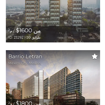
من 1600$
2
/ م
ID: 23292 | 20 طوابق
Barrio Letran
Mexico City,
Mexico
من 1800$
2
/ م