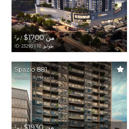
من 1700$
2
/ م
ID: 23293 | 10 طوابق
Spazio 881
Mexico City,
Mexico
من 1930$
2
/ م