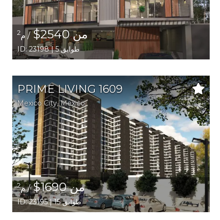
من 2540$
2
/ م
ID: 23198 | 5 طوابق
PRIME LIVING 1609
Mexico City,
Mexico
من 1690$
2
/ م
ID: 23195 | 15 طوابق