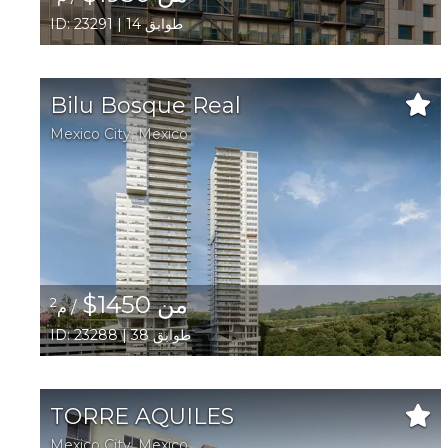
ID: 23291 | 14 طوابق
Bilu Bosque Real
Mexico City,
Mexico
من 1450$
2
/ م
ID: 23288 | 38 طوابق
TORRE AQUILES
Mexico City,
Mexico