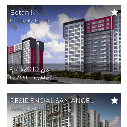
Botanik
Mexico City,
Mexico
من 2010$
2
/ م
ID: 23191 | 14 طوابق
RESIDENCIAL SAN ANGEL
Mexico City,
Mexico