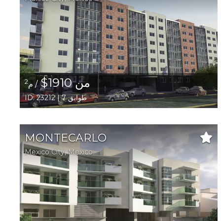
من 1910$
2
/ م
ID: 23212 | 7 طوابق
MONTECARLO
Mexico City,
Mexico