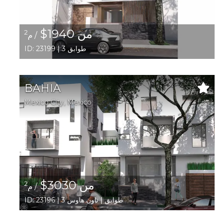
من 1940$
2
/ م
ID: 23199 | 3 طوابق
BAHIA
Mexico City,
Mexico
من 3030$
2
/ م
ID: 23196 | 3 طوابق | تاون هاوس