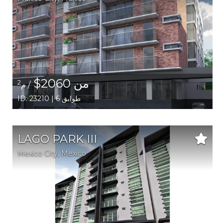
من 2060$
2
/ م
ID: 23210 | 6 طوابق
LAGO PARK III
Mexico City,
Mexico