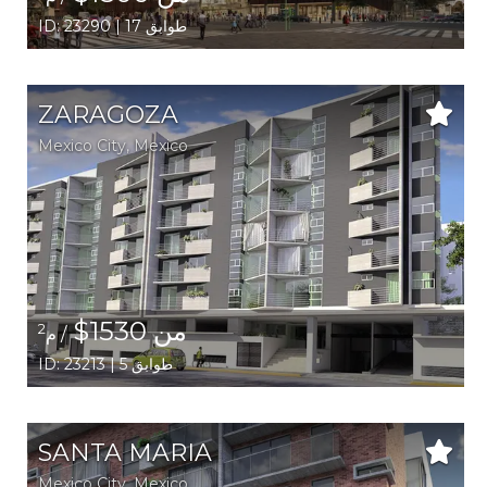
ID: 23290 | 17 طوابق
ZARAGOZA
Mexico City,
Mexico
من 1530$
2
/ م
ID: 23213 | 5 طوابق
SANTA MARIA
Mexico City,
Mexico