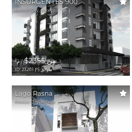
INSURGENTES 900
Mexico City,
Mexico
من 2355$
2
/ م
ID: 23201 | 5 طوابق
Lago Rasna
Mexico City,
Mexico