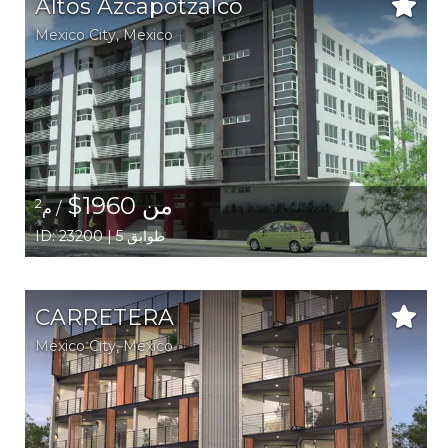
Altos Azcapotzalco
Mexico City,
Mexico
من 1960$
2
/ م
ID: 23200 | 5 طوابق
CARRETERA
Mexico City,
Mexico