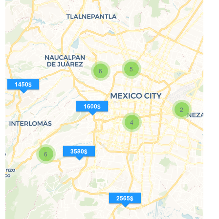
5
6
1450$
1600$
2
4
3580$
6
2565$